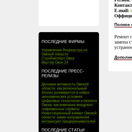
Контак
E-mail:
Оффици
Полное 
Ремонт п
ПОСЛЕДНИЕ ФИРМЫ
замена 
устранен
Управление Росреестра по
Омской области
Дополни
Стройэксперт Омск
Мастер Окон 24
ПОСЛЕДНИЕ ПРЕСС-
РЕЛИЗЫ
Деловая активность Омской
области: как региональный
бизнес развивается в новых
экономических условиях
Цифровые технологии в бизнесе
Омска: как компании внедряют
современные сервисы
Инвестиционный климат Омской
области: какие направления
интересуют предпринимателей
ПОСЛЕДНИЕ СТАТЬИ