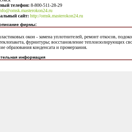
тный телефон:
8-800-511-28-29
info@omsk.masterokon24.ru
альный сайт:
http://omsk.masterokon24.ru
описание фирмы:
ластиковых окон - замена уплотнителей, ремонт откосов, подоко
стеклопакета, фурнитуры; восстановление теплоизолирующих св
ие образования конденсата и промерзания.
тельная информация