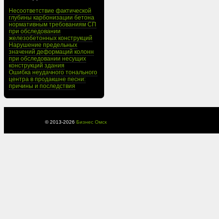
Несоответствие фактической
глубины карбонизации бетона
нормативным требованиям СП
при обследовании
железобетонных конструкций
Нарушение предельных
значений деформаций колонн
при обследовании несущих
конструкций здания
Ошибка неудачного тонального
центра в продакшне песни:
причины и последствия
© 2013-
2026
Бизнес Омск