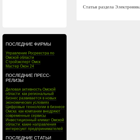
Статьи раздела Электроник
ПОСЛЕДНИЕ ФИРМЫ
Управление Росреестра по
Омской области
Стройэксперт Омск
Мастер Окон 24
ПОСЛЕДНИЕ ПРЕСС-
РЕЛИЗЫ
Деловая активность Омской
области: как региональный
бизнес развивается в новых
экономических условиях
Цифровые технологии в бизнесе
Омска: как компании внедряют
современные сервисы
Инвестиционный климат Омской
области: какие направления
интересуют предпринимателей
ПОСЛЕДНИЕ СТАТЬИ