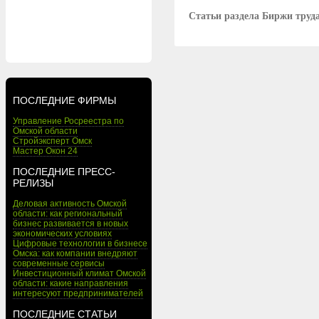
Статьи раздела Биржи труд
ПОСЛЕДНИЕ ФИРМЫ
Управление Росреестра по
Омской области
Стройэксперт Омск
Мастер Окон 24
ПОСЛЕДНИЕ ПРЕСС-
РЕЛИЗЫ
Деловая активность Омской
области: как региональный
бизнес развивается в новых
экономических условиях
Цифровые технологии в бизнесе
Омска: как компании внедряют
современные сервисы
Инвестиционный климат Омской
области: какие направления
интересуют предпринимателей
ПОСЛЕДНИЕ СТАТЬИ