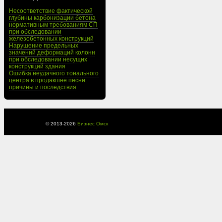
Несоответствие фактической
глубины карбонизации бетона
нормативным требованиям СП
при обследовании
железобетонных конструкций
Нарушение предельных
значений деформаций колонн
при обследовании несущих
конструкций здания
Ошибка неудачного тонального
центра в продакшне песни:
причины и последствия
© 2013-
2026
Бизнес Омск