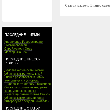
Статьи раздела Бизнес-сув
ПОСЛЕДНИЕ ФИРМЫ
Управление Росреестра по
Омской области
Стройэксперт Омск
Мастер Окон 24
ПОСЛЕДНИЕ ПРЕСС-
РЕЛИЗЫ
Деловая активность Омской
области: как региональный
бизнес развивается в новых
экономических условиях
Цифровые технологии в бизнесе
Омска: как компании внедряют
современные сервисы
Инвестиционный климат Омской
области: какие направления
интересуют предпринимателей
ПОСЛЕДНИЕ СТАТЬИ