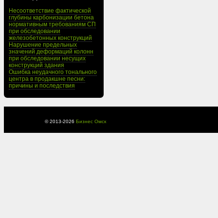
Несоответствие фактической
глубины карбонизации бетона
нормативным требованиям СП
при обследовании
железобетонных конструкций
Нарушение предельных
значений деформаций колонн
при обследовании несущих
конструкций здания
Ошибка неудачного тонального
центра в продакшне песни:
причины и последствия
© 2013-
2026
Бизнес Омск