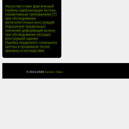
Несоответствие фактической
глубины карбонизации бетона
нормативным требованиям СП
при обследовании
железобетонных конструкций
Нарушение предельных
значений деформаций колонн
при обследовании несущих
конструкций здания
Ошибка неудачного тонального
центра в продакшне песни:
причины и последствия
© 2013-
2026
Бизнес Омск