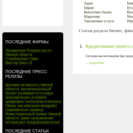
Аудит
Бан
Биржи
Бух
Консалтинг-бизнес
Коп
Маркетинг
Мен
Таможенные услуги
Юри
Статьи раздела Бизнес, фин
ПОСЛЕДНИЕ ФИРМЫ
1.
Кредитование малого и
Управление Росреестра по
Омской области
Сегодня мы поговорим про креди
Стройэксперт Омск
Мастер Окон 24
...
подробнее
ПОСЛЕДНИЕ ПРЕСС-
РЕЛИЗЫ
Деловая активность Омской
области: как региональный
бизнес развивается в новых
экономических условиях
Цифровые технологии в бизнесе
Омска: как компании внедряют
современные сервисы
Инвестиционный климат Омской
области: какие направления
интересуют предпринимателей
ПОСЛЕДНИЕ СТАТЬИ