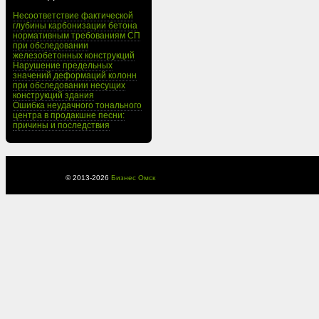
Несоответствие фактической
глубины карбонизации бетона
нормативным требованиям СП
при обследовании
железобетонных конструкций
Нарушение предельных
значений деформаций колонн
при обследовании несущих
конструкций здания
Ошибка неудачного тонального
центра в продакшне песни:
причины и последствия
© 2013-
2026
Бизнес Омск