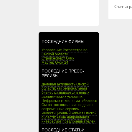
Статьи р
ПОСЛЕДНИЕ ФИРМЫ
Управление Росреестра по
Омской области
Стройэксперт Омск
Мастер Окон 24
ПОСЛЕДНИЕ ПРЕСС-
РЕЛИЗЫ
Деловая активность Омской
области: как региональный
бизнес развивается в новых
экономических условиях
Цифровые технологии в бизнесе
Омска: как компании внедряют
современные сервисы
Инвестиционный климат Омской
области: какие направления
интересуют предпринимателей
ПОСЛЕДНИЕ СТАТЬИ