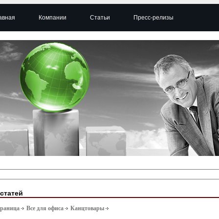
авная
Компании
Статьи
Пресс-релизы
 статей
траница
Все для офиса
Канцтовары