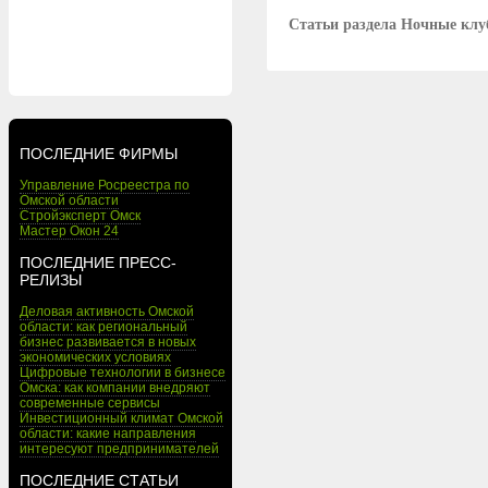
Статьи раздела Ночные кл
ПОСЛЕДНИЕ ФИРМЫ
Управление Росреестра по
Омской области
Стройэксперт Омск
Мастер Окон 24
ПОСЛЕДНИЕ ПРЕСС-
РЕЛИЗЫ
Деловая активность Омской
области: как региональный
бизнес развивается в новых
экономических условиях
Цифровые технологии в бизнесе
Омска: как компании внедряют
современные сервисы
Инвестиционный климат Омской
области: какие направления
интересуют предпринимателей
ПОСЛЕДНИЕ СТАТЬИ