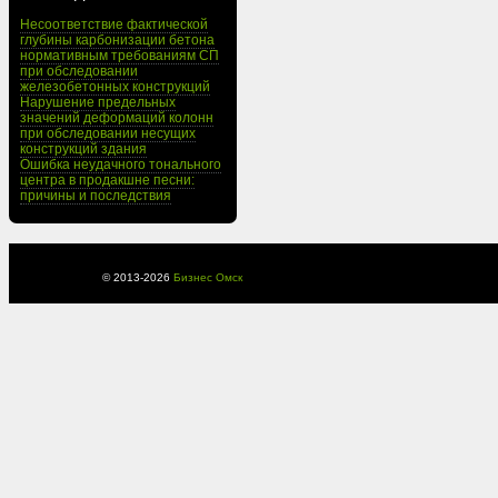
Несоответствие фактической
глубины карбонизации бетона
нормативным требованиям СП
при обследовании
железобетонных конструкций
Нарушение предельных
значений деформаций колонн
при обследовании несущих
конструкций здания
Ошибка неудачного тонального
центра в продакшне песни:
причины и последствия
© 2013-
2026
Бизнес Омск