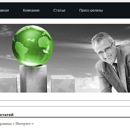
авная
Компании
Статьи
Пресс-релизы
 статей
траница
Интернет