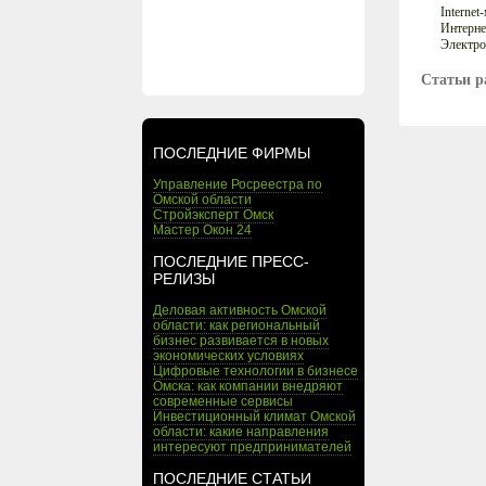
Internet
Интерне
Электро
Статьи р
ПОСЛЕДНИЕ ФИРМЫ
Управление Росреестра по
Омской области
Стройэксперт Омск
Мастер Окон 24
ПОСЛЕДНИЕ ПРЕСС-
РЕЛИЗЫ
Деловая активность Омской
области: как региональный
бизнес развивается в новых
экономических условиях
Цифровые технологии в бизнесе
Омска: как компании внедряют
современные сервисы
Инвестиционный климат Омской
области: какие направления
интересуют предпринимателей
ПОСЛЕДНИЕ СТАТЬИ